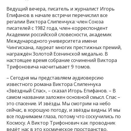
Ведущий вечера, писатель и журналист Игорь
Епифанов в начале встречи перечислил все
регалии Виктора Слипенчука: член Союза
писателей с 1982 года, член-корреспондент
Академии российской словесности, академик
Международного университета имени
Чингисхана, лауреат многих престижных премий,
награждён Золотой Есенинской медалью. В
настоящее время собрание сочинений Виктора
Трифоновича насчитывает 9 томов.
– Сегодня мы представляем аудиоверсию
известного романа Виктора Слипенчука
«Звёздный Спас», – сказал Игорь Епифанов. – В
самом названии заложен основной смысл. Спас –
это спасение. И звёзды. Мы смотрим на небо
сейчас, в хорошую погоду, и звёзды видны. И мы
все поднимаем глаза, потому что соскучились по
Космосу. А Виктор Трифонович как проводник
ведёт нас в это космическое пространство,