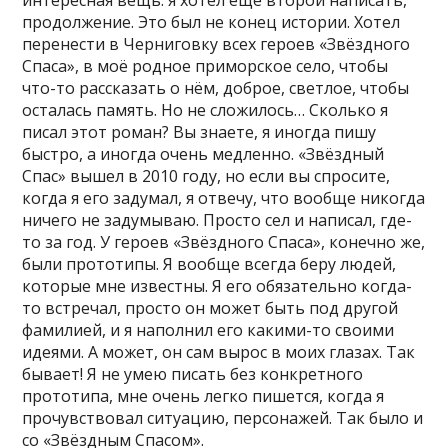
интересная вещь: я хотел ещё второй написать,
продолжение. Это был не конец истории. Хотел
перенести в Черниговку всех героев «Звёздного
Спаса», в моё родное приморское село, чтобы
что-то рассказать о нём, доброе, светлое, чтобы
осталась память. Но не сложилось… Сколько я
писал этот роман? Вы знаете, я иногда пишу
быстро, а иногда очень медленно. «Звёздный
Спас» вышел в 2010 году, но если вы спросите,
когда я его задумал, я отвечу, что вообще никогда
ничего не задумываю. Просто сел и написал, где-
то за год. У героев «Звёздного Спаса», конечно же,
были прототипы. Я вообще всегда беру людей,
которые мне известны. Я его обязательно когда-
то встречал, просто он может быть под другой
фамилией, и я наполнил его какими-то своими
идеями. А может, он сам вырос в моих глазах. Так
бывает! Я не умею писать без конкретного
прототипа, мне очень легко пишется, когда я
прочувствовал ситуацию, персонажей. Так было и
со «Звёздным Спасом».