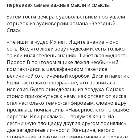
передавая самые важные мысли и смыслы.
Затем гости вечера с удовольствием послушали
отрывок из аудиоверсии романа «Звёздный
Спас»:
«Не ищите чудес. Их нет. Ищите знание – оно
есть. Всё, что люди зовут чудесами, есть только
та или иная степень знания». Тибетская мудрость.
Пролог. В почтовом ящике лежал необычный
компакт-диск в целлофановом пакетике
величиной со спичечный коробок. Диск и пакетик
были настолько прозрачные, что возникала
иллюзия, будто они сделаны из воздуха. Однако
стоило прикоснуться к нему, как отсвет от диска
стал настолько тёмно-сапфировым, словно вдруг
пролилась ночная синь. «Наверное, кто-то ошибся
адресом. Или реклама», – подумал Кеша. На
лестничную площадку друг за другом поднялись
две загадочные личности. Женщина, наголо
стриженная, в каком-то тёмно-синем лапсердаке,