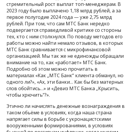
стремительный рост выплат топ-менеджерам. В
2023 году было выплачено 1,18 млрд рублей, а за
первое полугодие 2024 года — уже 2,75 млрд
рублей. При том, что сам МТС Банк нередко
подвергается справедливой критике со стороны
тех, кто с ним столкнулся. По поводу методов его
работы можно найти немало отзывов, в которых
МТС Банк сравнивается с микрофинансовой
организацией. Мы так же не единожды обращали
внимание на то, как «работает» МТС Банк.
Подробно об этом можно прочитать в
материалах «Как „МТС Банк“ клиента обманул, но
одного ли?», «Ах, эти банки… Как бы без матерных
слов обойтись…» и «Девиз МТС Банка „Крысить,
чтобы хрючить“?».
Этично ли начислять денежные вознаграждения в
таком обьёме в условиях, когда наша страна
напрягает силы в борьбе с укронацистскими
вооруженными формированиями, в условиях
бьющей по россиянам инфляции, когда многим