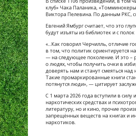
В списке 1106 произведений, в том 
клуб» Чака Паланика, «Томминокеры
Виктора Пелевина. По данным РКС, с
Евгений Ямбург считает, что это глуп
будут изъяты из библиотек и с полок
«…Как говорил Черчилль, отличие го
в том, что политик ориентируется н
— на следующее поколение. И это – 
о людях, чтобы получить очки в изб
доверять нам и станут смеяться над 
Такие промаркированные книги стан
потянутся люди», — цитирует заслуже
С 1 марта 2026 года вступили в силу
наркотических средствах и психотр
литературу, но и кино, прочие прои
запрещённых веществ на книгах и и
наркотиков.