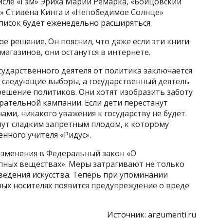
числе «Гэм» Эриха Марии Ремарка, «Бойцовский
» Стивена Кинга и «Непобедимое Солнце»
писок будет еженедельно расширяться.
ое решение. Он пояснил, что даже если эти книги
 магазинов, они останутся в интернете.
сударственного деятеля от политика заключается
а следующие выборы, а государственный деятель
решение политиков. Они хотят изобразить заботу
ирательной кампании. Если дети перестанут
нами, никакого уважения к государству не будет.
ут сладким запретным плодом, к которому
нного учителя «Ридус».
 изменения в Федеральный закон «О
опных веществах». Меры затрагивают не только
зведения искусства. Теперь при упоминании
ных носителях появится предупреждение о вреде
Источник:
argumenti.ru