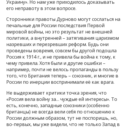
Украину». Но нам уже приходилось доказывать
его неправоту в этом вопросе.
Сторонники правоты Дурново могут сослаться на
печальные для России последствия Первой
мировой войны, но это результат не внешней
политики, а внутренней – затягивания царизмом
назревших и перезревших реформ. Будь они
проведены вовремя, совсем бы другой подошла
Россия к 1914 г., и не привела бы война к тому, к
чему привела. Хотя были и другие ошибки –
например, почти не велось пропаганды в пользу
того, что Британия теперь – союзник, и многие в
России по инерции воспринимали её как врага.
Не выдерживает критики точка зрения, что
«Россия вела войну за… чуждые ей интересы». То
есть, конечно, западные союзники (особенно
британцы) не всегда вели себя по отношению к
России должным образом, тут не поспоришь, но,
во-первых, мы уже видели, что не только Запад в