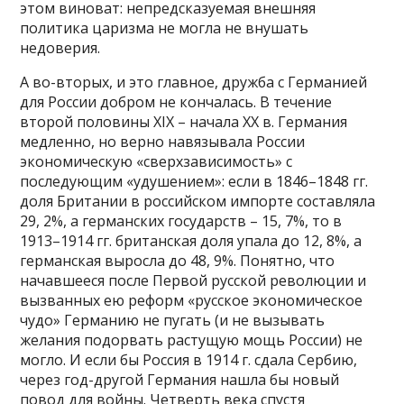
этом виноват: непредсказуемая внешняя
политика царизма не могла не внушать
недоверия.
А во-вторых, и это главное, дружба с Германией
для России добром не кончалась. В течение
второй половины XIX – начала ХХ в. Германия
медленно, но верно навязывала России
экономическую «сверхзависимость» с
последующим «удушением»: если в 1846–1848 гг.
доля Британии в российском импорте составляла
29, 2%, а германских государств – 15, 7%, то в
1913–1914 гг. британская доля упала до 12, 8%, а
германская выросла до 48, 9%. Понятно, что
начавшееся после Первой русской революции и
вызванных ею реформ «русское экономическое
чудо» Германию не пугать (и не вызывать
желания подорвать растущую мощь России) не
могло. И если бы Россия в 1914 г. сдала Сербию,
через год-другой Германия нашла бы новый
повод для войны. Четверть века спустя