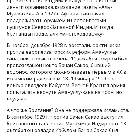
правительство Индии» в Кабуле на советские
деньги организовало издание газеты «Аль-
Муджахид». А в 1927 г. Афганистан начал
поддерживать оружием и боеприпасами
пуштунов Северо-Западной Индии. И тогда
британцы проделали «многоходовочку».
В ноябре–декабре 1928 г. восстали, фактически
против европеизаторских реформ Амануллы-
хана, некоторые племена. 11 декабря эмиром был
провозглашён некто Бачаи Сакао, бывший
водонос, которого можно назвать первым в ХХ в.
исламским радикалом. 18–19 января 1929 г. его
войска овладели Кабулом. Весной Красная армия
попыталась вернуть Амануллу-хана на трон, но
неудачно.
А что же Британия? Она не поддержала исламиста.
В сентябре 1929 г. против Бачаи Сакао выступил
британский ставленник Мухаммед Надир-шах. 13
октября он овладел Кабулом. Бачаи Сакао был