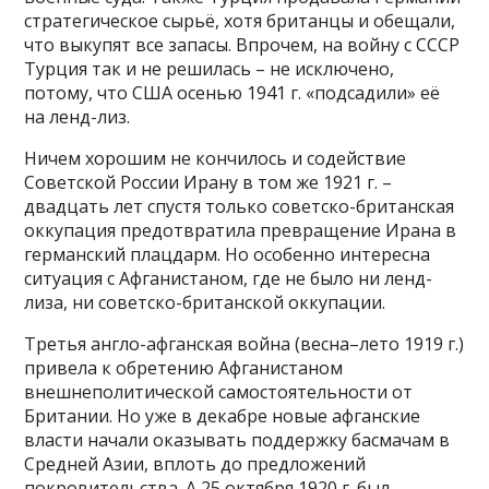
стратегическое сырьё, хотя британцы и обещали,
что выкупят все запасы. Впрочем, на войну с СССР
Турция так и не решилась – не исключено,
потому, что США осенью 1941 г. «подсадили» её
на ленд-лиз.
Ничем хорошим не кончилось и содействие
Советской России Ирану в том же 1921 г. –
двадцать лет спустя только советско-британская
оккупация предотвратила превращение Ирана в
германский плацдарм. Но особенно интересна
ситуация с Афганистаном, где не было ни ленд-
лиза, ни советско-британской оккупации.
Третья англо-афганская война (весна–лето 1919 г.)
привела к обретению Афганистаном
внешнеполитической самостоятельности от
Британии. Но уже в декабре новые афганские
власти начали оказывать поддержку басмачам в
Средней Азии, вплоть до предложений
покровительства. А 25 октября 1920 г. был