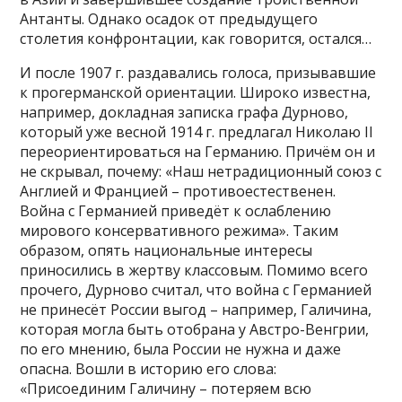
Антанты. Однако осадок
от предыдущего
столетия конфронтации, как говорится, остался…
И после 1907 г. раздавались голоса, призывавшие
к прогерманской ориентации. Широко известна,
например, докладная записка графа Дурново,
который уже весной 1914 г. предлагал Николаю II
переориентироваться на Германию. Причём он и
не скрывал, почему: «Наш нетрадиционный союз с
Англией и Францией – противоестественен.
Война с Германией приведёт к ослаблению
мирового консервативного режима». Таким
образом, опять национальные интересы
приносились в жертву классовым. Помимо всего
прочего, Дурново считал, что война с Германией
не принесёт России выгод – например, Галичина,
которая могла быть отобрана у Австро-Венгрии,
по его мнению, была России не нужна и даже
опасна. Вошли в историю его слова:
«Присоединим Галичину – потеряем всю