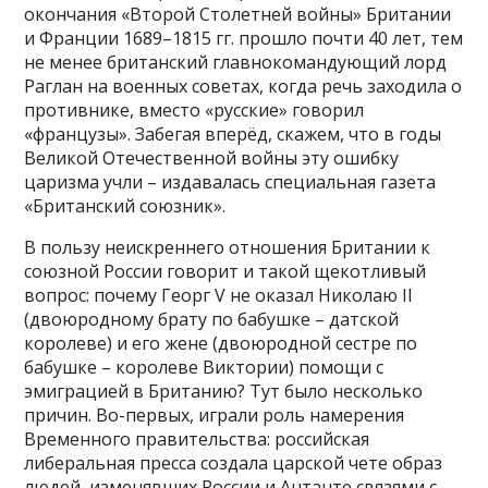
окончания «Второй Столетней войны» Британии
и Франции 1689–1815 гг. прошло почти 40 лет, тем
не менее британский главнокомандующий лорд
Раглан на военных советах, когда речь заходила о
противнике, вместо «русские» говорил
«французы». Забегая вперёд, скажем, что в годы
Великой Отечественной войны эту ошибку
царизма учли – издавалась специальная газета
«Британский союзник».
В пользу неискреннего отношения Британии к
союзной России говорит и такой щекотливый
вопрос: почему Георг V не оказал Николаю II
(двоюродному брату по бабушке – датской
королеве) и его жене (двоюродной сестре по
бабушке – королеве Виктории) помощи с
эмиграцией в Британию? Тут было несколько
причин. Во-первых, играли роль намерения
Временного правительства: российская
либеральная пресса создала царской чете образ
людей, изменявших России и Антанте связями с