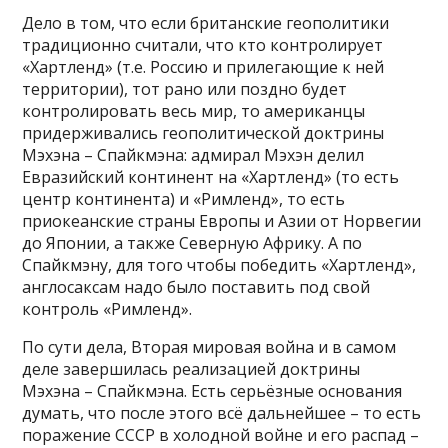
Дело в том, что если британские геополитики
традиционно считали, что кто контролирует
«Хартленд» (т.е. Россию и прилегающие к ней
территории), тот рано или поздно будет
контролировать весь мир, то американцы
придерживались геополитической доктрины
Мэхэна – Спайкмэна: адмирал Мэхэн делил
Евразийский континент на «Хартленд» (то есть
центр континента) и «Римленд», то есть
приокеанские страны Европы и Азии от Норвегии
до Японии, а также Северную Африку. А по
Спайкмэну, для того чтобы победить «Хартленд»,
англосаксам надо было поставить под свой
контроль «Римленд».
По сути дела, Вторая мировая война и в самом
деле завершилась реализацией доктрины
Мэхэна – Спайкмэна. Есть серьёзные основания
думать, что после этого всё дальнейшее – то есть
поражение СССР в холодной войне и его распад –