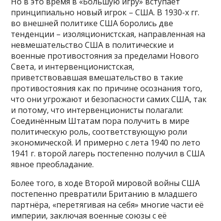
Но в это время в «Большую игру» вступает
принципиально новый игрок – США. В 1930-х гг.
во внешней политике США боролись две
тенденции – изоляционистская, направленная на
невмешательство США в политические и
военные противостояния за пределами Нового
Света, и интервенционистская,
приветствовавшая вмешательство в такие
противостояния как по причине осознания того,
что они угрожают и безопасности самих США, так
и потому, что интервенционисты полагали:
Соединённым Штатам пора получить в мире
политическую роль, соответствующую роли
экономической. И примерно с лета 1940 по лето
1941 г. второй лагерь постепенно получил в США
явное преобладание.
Более того, в ходе Второй мировой войны США
постепенно превратили Британию в младшего
партнёра, «перетягивая на себя» многие части её
империи, заключая военные союзы с её