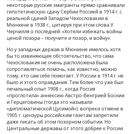
некоторые русские эмигранты прямо сравнивали
гипотетическую сдачу Сербии Россией в 1914 г. с
реальной сдачей Западом Чехословакии в
Мюнхене в 1938 г., цитируя при этом слова У.
Черчилля о последней: «Хотели избежать войны
ценой позора – получите и позор, и войну».
Но у западных держав в Мюнхене имелось хотя
бы то извиняющее обстоятельство, что сама
Чехословакия не очень расположена была
сопротивляться: помочь, как известно, можно
тому, кто сам себе помогает. У России в 1914 г. не
было и этого оправдания. Тем более что уже был
печальный опыт 1908 г., когда Россия
«проглотила» аннексию Австро-Венгрией Боснии
и Герцеговины (тогда это называли
«дипломатической Цусимой»): вопреки отмене в
1905 г. цензуры российским газетам запретили
даже писать об этом позорном событии. Но
Центральные державы от этого добрее к России