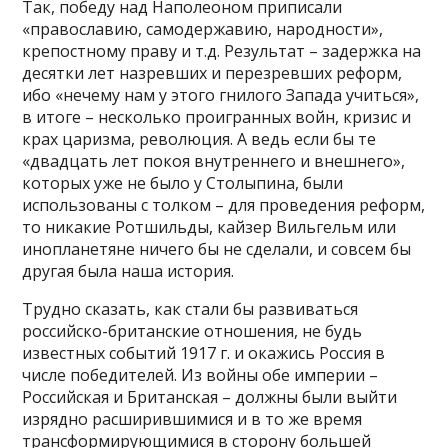
Так, победу над Наполеоном приписали
«православию, самодержавию, народности»,
крепостному праву и т.д. Результат – задержка на
десятки лет назревших и перезревших реформ,
ибо «нечему нам у этого гнилого Запада учиться»,
в итоге – несколько проигранных войн, кризис и
крах царизма, революция. А ведь если бы те
«двадцать лет покоя внутреннего и внешнего»,
которых уже не было у Столыпина, были
использованы с толком – для проведения реформ,
то никакие Ротшильды, кайзер Вильгельм или
инопланетяне ничего бы не сделали, и совсем бы
другая была наша история.
Трудно сказать, как стали бы развиваться
российско-британские отношения, не будь
известных событий 1917 г. и окажись Россия в
числе победителей. Из войны обе империи –
Российская и Британская – должны были выйти
изрядно расширившимися и в то же время
трансформирующимися в сторону большей