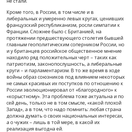
не стали.
Кроме того, в России, в том числе и в
либеральных и умеренно левых кругах, ценивших
французский республиканизм, росли симпатии к
Франции. Сложнее было с Британией, на
протяжении предшествующего столетия бывшей
главным геополитическим соперником России, но
и у британцев российское общественное мнение
находило ряд положительных черт – таких как
патриотизм, законопослушность, а либеральные
круги – и парламентаризм. В то же время в ходе
войны образ союзников под влиянием некоторых
не самых красивых их поступков по отношению к
России эволюционировал от «благородного» к
«корыстному». Эта проблема тоже актуальна и по
сей день, только не в том смысле, «какой плохой
Запад», а в том, что надо помнить: любая страна
должна думать о своих национальных интересах,
а о чужих – лишь в той мере, в какой их
реализация выгодна ей.