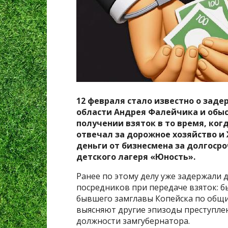
12 февраля стало известно о зад
области Андрея Фалейчика и обыск
получении взяток в то время, ког
отвечал за дорожное хозяйство и
деньги от бизнесмена за долгоср
детского лагеря «Юность».
Ранее по этому делу уже задержали 
посредников при передаче взяток: б
бывшего замглавы Копейска по общи
выясняют другие эпизоды преступле
должности замгубернатора.