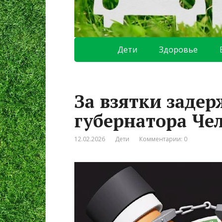
Дети
Здоровье
За взятки задер
губернатора Че
12.02.2026
Дети
Комментарии: 0