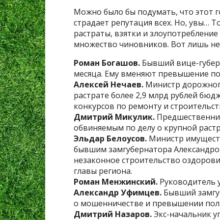
Можно было бы подумать, что этот 
страдает репутация всех. Но, увы… Т
растраты, взятки и злоупотреблени
множество чиновников. Вот лишь не
Роман Богашов.
Бывший вице-губерн
месяца. Ему вменяют превышение п
Алексей Нечаев.
Министр дорожного
растрате более 2,9 млрд рублей бюд
конкурсов по ремонту и строительст
Дмитрий Микулик.
Предшественник
обвиняемым по делу о крупной растр
Эльдар Белоусов.
Министр имущества
бывшим замгубернатора Александр
незаконное строительство оздорови
главы региона.
Роман Менжинский.
Руководитель у
Александр Уфимцев.
Бывший замгуб
о мошенничестве и превышении пол
Дмитрий Назаров.
Экс-начальник у