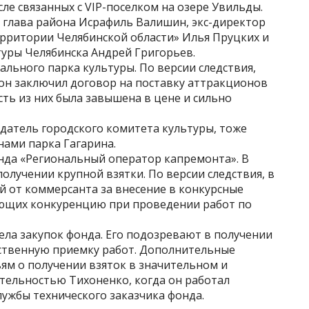
сле связанных с VIP-поселком на озере Увильды.
т глава района Исрафиль Валишин, экс-директор
рритории Челябинской области» Илья Пруцких и
уры Челябинска Андрей Григорьев.
льного парка культуры. По версии следствия,
 он заключил договор на поставку аттракционов
асть из них была завышена в цене и сильно
атель городского комитета культуры, тоже
нами парка Гагарина.
да «Региональный оператор капремонта». В
олучении крупной взятки. По версии следствия, в
ей от коммерсанта за внесение в конкурсные
ющих конкуренцию при проведении работ по
ела закупок фонда. Его подозревают в получении
тственную приемку работ. Дополнительные
ям о получении взяток в значительном и
ятельностью Тихоненко, когда он работал
ужбы технического заказчика фонда.