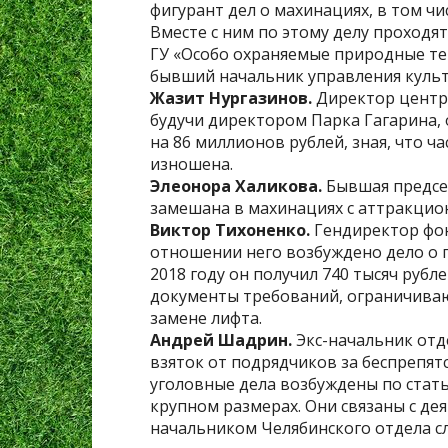
фигурант дел о махинациях, в том чи
Вместе с ним по этому делу проходя
ГУ «Особо охраняемые природные те
бывший начальник управления культ
Жазит Нургазинов.
Директор центра
будучи директором Парка Гагарина,
на 86 миллионов рублей, зная, что ч
изношена.
Элеонора Халикова.
Бывшая председ
замешана в махинациях с аттракцио
Виктор Тихоненко.
Гендиректор фон
отношении него возбуждено дело о п
2018 году он получил 740 тысяч рубл
документы требований, ограничива
замене лифта.
Андрей Шадрин.
Экс-начальник отд
взяток от подрядчиков за беспрепя
уголовные дела возбуждены по стать
крупном размерах. Они связаны с де
начальником Челябинского отдела сл