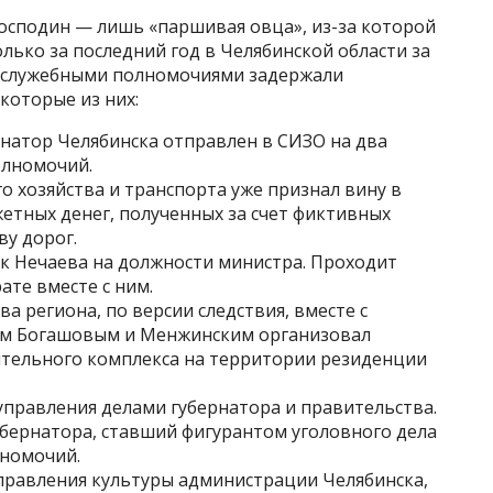
господин — лишь «паршивая овца», из-за которой
олько за последний год в Челябинской области за
е служебными полномочиями задержали
которые из них:
атор Челябинска отправлен в СИЗО на два
олномочий.
 хозяйства и транспорта уже признал вину в
жетных денег, полученных за счет фиктивных
ву дорог.
 Нечаева на должности министра. Проходит
ате вместе с ним.
 региона, по версии следствия, вместе с
ом Богашовым и Менжинским организовал
тельного комплекса на территории резиденции
правления делами губернатора и правительства.
ернатора, ставший фигурантом уголовного дела
номочий.
правления культуры администрации Челябинска,