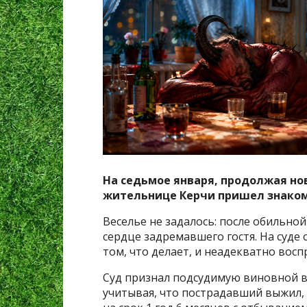
На седьмое января, продолжая нов
жительнице Керчи пришел знаком
Веселье не задалось: после обильной
сердце задремавшего гостя. На суде 
том, что делает, и неадекватно вос
Суд признал подсудимую виновной в
учитывая, что пострадавший выжил,