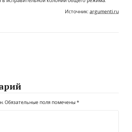
ем в исправительной колонии общего режима.
Источник:
argumenti.ru
арий
н.
Обязательные поля помечены
*