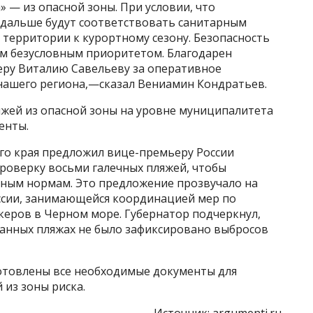
 — из опасной зоны. При условии, что
 дальше будут соответствовать санитарным
территории к курортному сезону. Безопасность
им безусловным приоритетом. Благодарен
еру Виталию Савельеву за оперативное
нашего региона,—сказал Вениамин Кондратьев.
яжей из опасной зоны на уровне муниципалитета
енты.
ого края предложил вице-премьеру России
оверку восьми галечных пляжей, чтобы
арным нормам. Это предложение прозвучало на
ссии, занимающейся координацией мер по
керов в Черном море. Губернатор подчеркнул,
данных пляжах не было зафиксировано выбросов
отовлены все необходимые документы для
 из зоны риска.