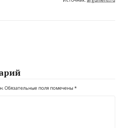
Источник:
argumenti.ru
арий
н.
Обязательные поля помечены
*