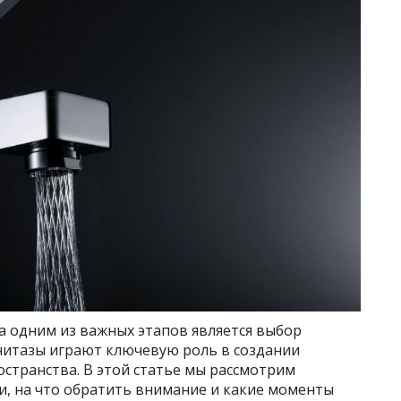
а одним из важных этапов является выбор
унитазы играют ключевую роль в создании
странства. В этой статье мы рассмотрим
и, на что обратить внимание и какие моменты