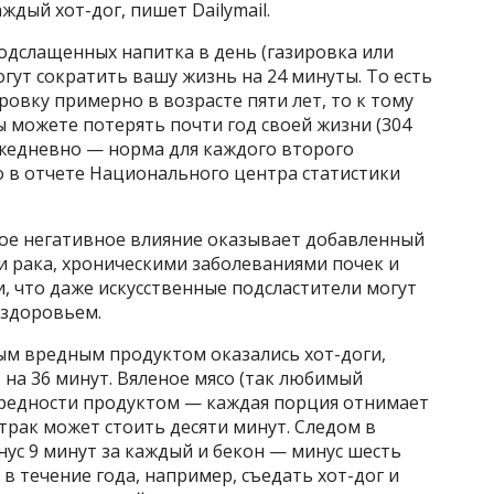
ждый хот-дог, пишет Dailymail.
подслащенных напитка в день (газировка или
гут сократить вашу жизнь на 24 минуты. То есть
ровку примерно в возрасте пяти лет, то к тому
ы можете потерять почти год своей жизни (304
 ежедневно — норма для каждого второго
о в отчете Национального центра статистики
ное негативное влияние оказывает добавленный
ми рака, хроническими заболеваниями почек и
, что даже искусственные подсластители могут
 здоровьем.
ым вредным продуктом оказались хот-доги,
на 36 минут. Вяленое мясо (так любимый
вредности продуктом — каждая порция отнимает
втрак может стоить десяти минут. Следом в
ус 9 минут за каждый и бекон — минус шесть
 в течение года, например, съедать хот-дог и