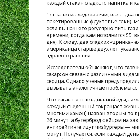
каждый стакан сладкого напитка и ка
Согласно исследованиям, всего два 
пакетированные фруктовые соки), мо
если вы начнете регулярно пить гази
времени, когда вам исполнится 55, в
дня). К слову, два сладких «дринка»
американца старше двух лет, указан
здравоохранения.
Исследователи объясняют, что глав
сахар: он связан с различными вида
сердца. Однако ученые предупредили
вызывать аналогичные проблемы со
Что касается повседневной еды, сам
каждый съеденный сокращает жизнь 
многими хамон) назван вторым по 
26 минут, а бутерброд с яйцом на за
антирейтинге идут чизбургеры — мин
минут. Получается, если каждый день