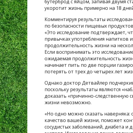
бутерброд с яйцом, запивая двумя ст
укоротит жизнь примерно на 18 дней
Комментируя результаты исследован
по безопасности пищевых продуктов д
«Это исследование подтверждает, ч
привычках употребления напитков и
продолжительность жизни на нескол
Если воспринимать это исследование
ожидаемая продолжительность жизни
начинает пить по две порции газиро
потерять от трех до четырех лет жиз
Однако доктор Детвайлер подчеркива
поскольку результаты являются «на
доказать «причинно-следственную 
жизни невозможно.
«Но одно можно сказать наверняка: 
качество вашей жизни, поможет конт
сосудистых заболеваний, диабета и 