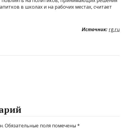
о повлиять на политиков, принимающих решения
апитков в школах и на рабочих местах, считает
Источник:
rg.ru
арий
н.
Обязательные поля помечены
*