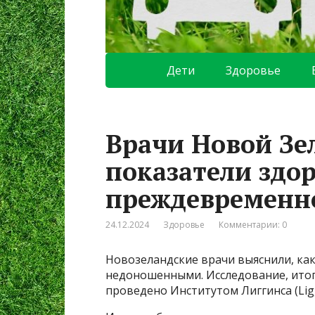
Дети
Здоровье
Врачи Новой Зе
показатели здо
преждевременн
24.12.2024
Здоровье
Комментарии: 0
Новозеландские врачи выяснили, ка
недоношенными. Исследование, итоги
проведено Институтом Лиггинса (Ligg