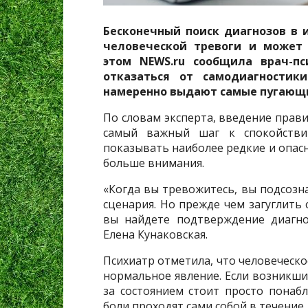
Бесконечный поиск диагнозов в 
человеческой тревоги и может 
этом NEWS.ru сообщила врач-пс
отказаться от самодиагностик
намеренно выдают самые пугающи
По словам эксперта, введение прав
самый важный шаг к спокойстви
показывать наиболее редкие и опасн
больше внимания.
«Когда вы тревожитесь, вы подсоз
сценария. Но прежде чем загуглить с
вы найдете подтверждение диагно
Елена Кунаковская.
Психиатр отметила, что человеческо
нормальное явление. Если возникши
за состоянием стоит просто понаб
боли проходят сами собой в течение 