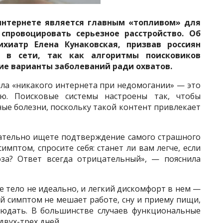
интернете является главным «топливом» для
спровоцировать серьезное расстройство. Об
ихиатр Елена Кунаковская, призвав россиян
и в сети, так как алгоритмы поисковиков
е варианты заболеваний ради охватов.
ила «никакого интернета при недомогании» — это
ю. Поисковые системы настроены так, чтобы
ые болезни, поскольку такой контент привлекает
нательно ищете подтверждение самого страшного
имптом, спросите себя: станет ли вам легче, если
за? Ответ всегда отрицательный», — пояснила
е тело не идеально, и легкий дискомфорт в нем —
й симптом не мешает работе, сну и приему пищи,
людать. В большинстве случаев функциональные
двух-трех дней.