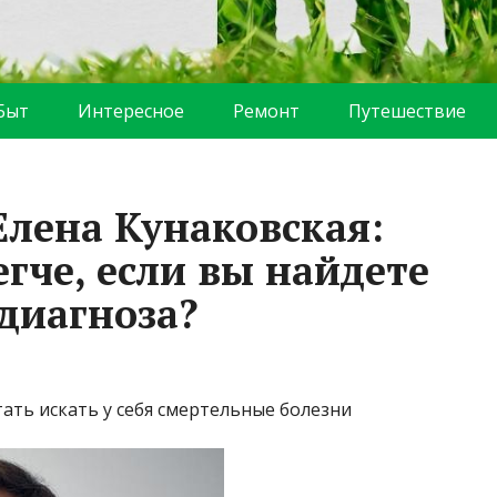
Быт
Интересное
Ремонт
Путешествие
Елена Кунаковская:
егче, если вы найдете
диагноза?
тать искать у себя смертельные болезни