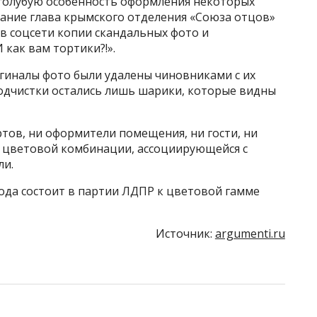
-голубую особенность оформления некоторых
ание глава крымского отделения «Союза отцов»
в соцсети копии скандальных фото и
как вам тортики?!».
иналы фото были удалены чиновниками с их
подчистки остались лишь шарики, которые видны
тов, ни оформители помещения, ни гости, ни
 цветовой комбинации, ассоциирующейся с
ли.
года состоит в партии ЛДПР к цветовой гамме
Источник:
argumenti.ru