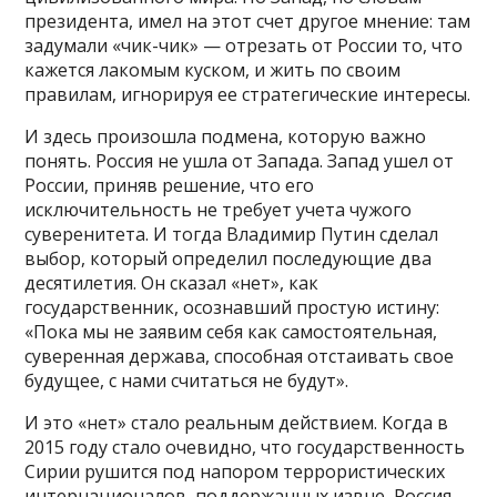
президента, имел на этот счет другое мнение: там
задумали «чик-чик» — отрезать от России то, что
кажется лакомым куском, и жить по своим
правилам, игнорируя ее стратегические интересы.
И здесь произошла подмена, которую важно
понять. Россия не ушла от Запада. Запад ушел от
России, приняв решение, что его
исключительность не требует учета чужого
суверенитета. И тогда Владимир Путин сделал
выбор, который определил последующие два
десятилетия. Он сказал «нет», как
государственник, осознавший простую истину:
«Пока мы не заявим себя как самостоятельная,
суверенная держава, способная отстаивать свое
будущее, с нами считаться не будут».
И это «нет» стало реальным действием. Когда в
2015 году стало очевидно, что государственность
Сирии рушится под напором террористических
интернационалов, поддержанных извне, Россия