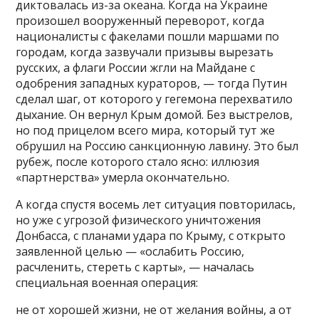
диктовалась из-за океана. Когда на Украине
произошел вооруженный переворот, когда
националисты с факелами пошли маршами по
городам, когда зазвучали призывы вырезать
русских, а флаги России жгли на Майдане с
одобрения западных кураторов, — тогда Путин
сделал шаг, от которого у гегемона перехватило
дыхание. Он вернул Крым домой. Без выстрелов,
но под прицелом всего мира, который тут же
обрушил на Россию санкционную лавину. Это был
рубеж, после которого стало ясно: иллюзия
«партнерства» умерла окончательно.
А когда спустя восемь лет ситуация повторилась,
но уже с угрозой физического уничтожения
Донбасса, с планами удара по Крыму, с открыто
заявленной целью — «ослабить Россию,
расчленить, стереть с карты», — началась
специальная военная операция:
не от хорошей жизни, не от желания войны, а от