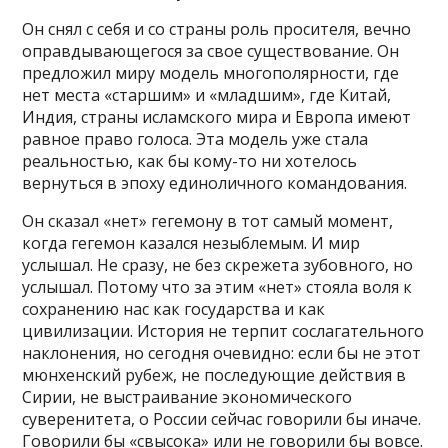
Он снял с себя и со страны роль просителя, вечно
оправдывающегося за свое существование. Он
предложил миру модель многополярности, где
нет места «старшим» и «младшим», где Китай,
Индия, страны исламского мира и Европа имеют
равное право голоса. Эта модель уже стала
реальностью, как бы кому-то ни хотелось
вернуться в эпоху единоличного командования.
Он сказал «нет» гегемону в тот самый момент,
когда гегемон казался незыблемым. И мир
услышал. Не сразу, не без скрежета зубовного, но
услышал. Потому что за этим «нет» стояла воля к
сохранению нас как государства и как
цивилизации. История не терпит сослагательного
наклонения, но сегодня очевидно: если бы не этот
мюнхенский рубеж, не последующие действия в
Сирии, не выстраивание экономического
суверенитета, о России сейчас говорили бы иначе.
Говорили бы «свысока» или не говорили бы вовсе.