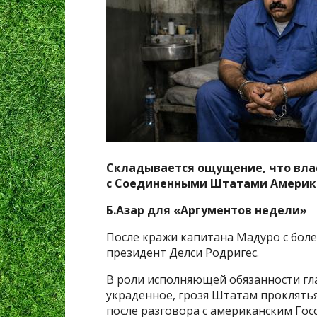
Складывается ощущение, что влас
с Соединенными Штатами Америк
Б.Азар для «Аргументов недели»
После кражи капитана Мадуро с боле
президент Делси Родригес.
В роли исполняющей обязанности гла
украденное, грозя Штатам проклятья
после разговора с американским Го