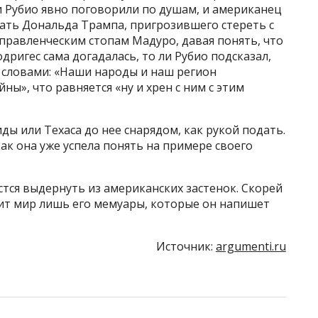
и Рубио явно поговорили по душам, и американец
ать Дональда Трампа, пригрозившего стереть с
управленческим стопам Мадуро, давая понять, что
одригес сама догадалась, то ли Рубио подсказал,
о словами: «Наши народы и наш регион
ны», что равняется «ну и хрен с ним с этим
ды или Техаса до нее снарядом, как рукой подать.
ак она уже успела понять на примере своего
стся выдернуть из американских застенок. Скорей
дит мир лишь его мемуары, которые он напишет
Источник:
argumenti.ru