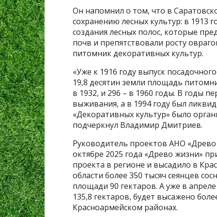
Он напомнил о том, что в Саратовс
сохранению лесных культур: в 1913 
создания лесных полос, которые пр
почв и препятствовали росту овраго
питомник декоративных культур.
«Уже к 1916 году выпуск посадочного
19,8 десятин земли площадь питомник
в 1932, и 296 – в 1960 годы. В годы 
выживания, а в 1994 году был ликвид
«Декоративных культур» было органи
подчеркнул Владимир Дмитриев.
Руководитель проектов АНО «Древо 
октябре 2025 года «Древо жизни» пр
проекта в регионе и высадило в Кр
области более 350 тысяч сеянцев со
площади 90 гектаров. А уже в апрел
135,8 гектаров, будет высажено боле
Красноармейском районах.