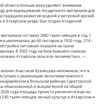
кой области больше века уделяют внимание
году для выращивания посадочного материала для
едотвращали развитие водной и ветровой эрозий
в в Аткарском уезде, был создан Аткарский
 материала составил 2682 тысяч сеянцев в год. С
а увеличилась до 60 гектаров в 1920 году, 214 –
перестройки питомник оказался на грани
ирован. В 2002 году на базе бывшего совхоза
зовано Аткарское сельское лесничество», —
жизни» Анастасия Кузнецова напомнила, что в
иступило к реализации лесоклиматического
асноармейском и Вольском районах Саратовской
сны обыкновенной и акации белой на общей
е 2026 года площадь проекта увеличится еще на
е 543 тысяч сеянцев лесных культур в Аткарском и