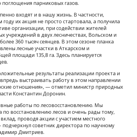
 поглощения парниковых газов.
енно входят и в нашу жизнь. В частности,
 году их акция не просто стартовала, а получила
тиве организации, при содействии жителей
ых учреждений в двух лесничествах, Вольском и
более 360 тысяч сеянцев. В этом сезоне планка
влены лесные участки в Аткарском и
щей площади 135,8 га. Здесь планируется
нцев.
оложительные результаты реализации проекта и
 впредь выстраивать работу в этом направлении
рские отношения», — отметил министр природных
ласти Константин Доронин.
тивные работы по лесовосстановлению. Мы
 по восстановлению лесов и очень рады тому,
вклад, проводя акции с участием местного
– подчеркнул советник директора по научному
адимир Дмитриев.