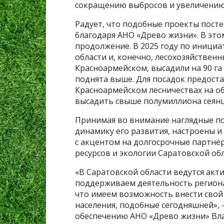
сокращению выбросов и увеличению
Радует, что подобные проекты постеп
благодаря АНО «Древо жизни». В этом
продолжение. В 2025 году по инициа
области и, конечно, лесохозяйственн
Красноармейском, высадили на 90 га 
поднята выше. Для посадок предоста
Красноармейском лесничествах на об
высадить свыше полумиллиона сея
Принимая во внимание наглядные п
динамику его развития, настроены и
с акцентом на долгосрочные партнё
ресурсов и экологии Саратовской об
«В Саратовской области ведутся ак
поддерживаем деятельность региона
что имеем возможность внести свой 
населения, подобные сегодняшней», 
обеспечению АНО «Древо жизни» Вл