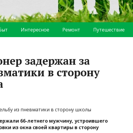
Быт
Интересное
Ремонт
Путешествие
онер задержан за
вматики в сторону
а
рельбу из пневматики в сторону школы
держали 66-летнего мужчину, устроившего
вки из окна своей квартиры в сторону