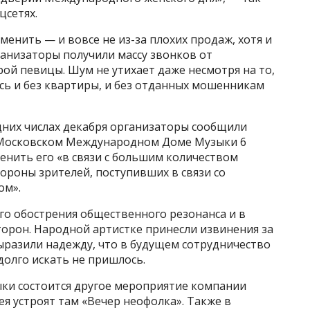
цсетях.
енить — и вовсе не из-за плохих продаж, хотя и
рганизаторы получили массу звонков от
ой певицы. Шум не утихает даже несмотря на то,
сь и без квартиры, и без отданных мошенникам
дних числах декабря организаторы сообщили
в Московском Международном Доме Музыки 6
енить его «в связи с большим количеством
ороны зрителей, поступивших в связи со
ом».
го обострения общественного резонанса и в
торон. Народной артистке принесли извинения за
ыразили надежду, что в будущем сотрудничество
 долго искать не пришлось.
ыки состоится другое мероприятие компании
я устроят там «Вечер неофолка». Также в