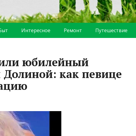
Быт
Интересное
Ремонт
Путешествие
нили юбилейный
 Долиной: как певице
уацию