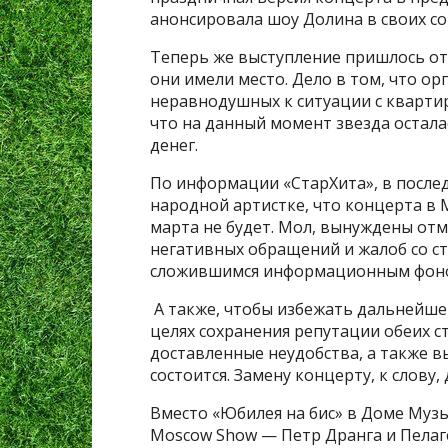
анонсировала шоу Долина в своих со
Теперь же выступление пришлось отм
они имели место. Дело в том, что о
неравнодушных к ситуации с квартир
что на данный момент звезда остала
денег.
По информации «СтарХита», в после
народной артистке, что концерта 
марта не будет. Мол, вынуждены отм
негативных обращений и жалоб со ст
сложившимся информационным фон
А также, чтобы избежать дальнейше
целях сохранения репутации обеих с
доставленные неудобства, а также в
состоится. Замену концерту, к слову,
Вместо «Юбилея на бис» в Доме Муз
Moscow Show — Петр Дранга и Пелаге