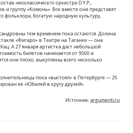
став неоклассическго оркестра D.Y.P.,
в и группу «Комонь». Все вместе они представят
о фольклора, богатую народную культуру,
ксандровны тем временем пока остаются. Долина
такле «Фигаро» в Театре на Таганке — она
Кац. А 27 января артистка даст небольшой
тоимость билетов начинается от 9500 и
ятся они плохо, выкуплены всего несколько
олнительницы пока «выстоял» в Петербурге — 25
ирован ее «Юбилей в кругу друзей».
Источник:
argumenti.ru