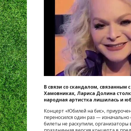
В связи со скандалом, связанным 
Хамовниках, Лариса Долина столк
народная артистка лишилась и юб
Концерт «Юбилей на бис», приуроче
переносился один раз — изначально о
билеты не раскупили, организаторы 
праздничная версия концерта в пре