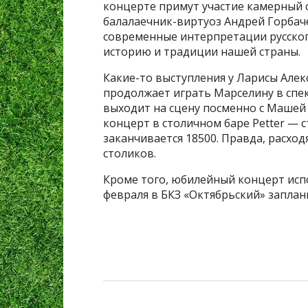
концерте примут участие камерный со
балалаечник-виртуоз Андрей Горбаче
современные интерпретации русског
историю и традиции нашей страны.
Какие-то выступления у Ларисы Але
продолжает играть Марселину в спек
выходит на сцену посменно с Машей 
концерт в столичном баре Petter — с
заканчивается 18500. Правда, расход
столиков.
Кроме того, юбилейный концерт исп
февраля в БКЗ «Октябрьский» заплан