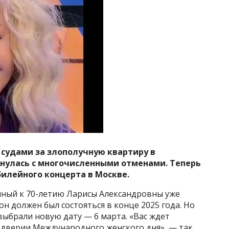
с судами за злополучную квартиру в
нулась с многочисленными отменами. Теперь
илейного концерта в Москве.
нный к 70-летию Ларисы Александровны уже
н должен был состояться в конце 2025 года. Но
выбрали новую дату — 6 марта. «Вас ждет
ддверии Международного женского дня», — так