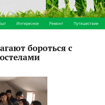
Быт
Интересное
Ремонт
Путешествие
агают бороться с
остелами