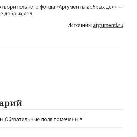
отворительного фонда «Аргументы добрых дел» —
 добрых дел.
Источник:
argumenti.ru
арий
н.
Обязательные поля помечены
*