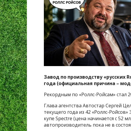
Завод по производству «русских Ro
года (официальная причина – мод
Рекордным по «Роллс-Ройсам» стал 2
Глава агентства Автостар Сергей Цел
текущего года из 42 «Роллс-Ройсов» 3
купе Spectre (цена начинается с 52 м
автопроизводитель пока не в состо