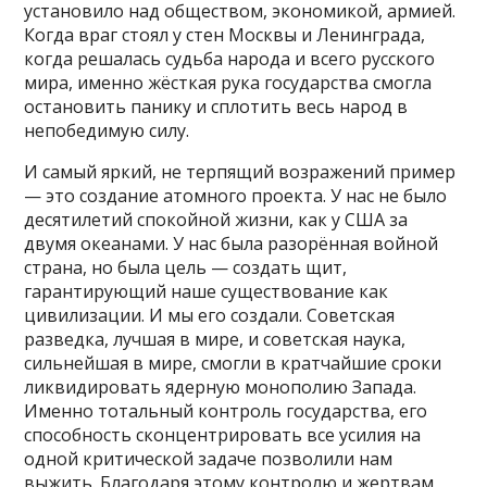
установило над обществом, экономикой, армией.
Когда враг стоял у стен Москвы и Ленинграда,
когда решалась судьба народа и всего русского
мира, именно жёсткая рука государства смогла
остановить панику и сплотить весь народ в
непобедимую силу.
И самый яркий, не терпящий возражений пример
— это создание атомного проекта. У нас не было
десятилетий спокойной жизни, как у США за
двумя океанами. У нас была разорённая войной
страна, но была цель — создать щит,
гарантирующий наше существование как
цивилизации. И мы его создали. Советская
разведка, лучшая в мире, и советская наука,
сильнейшая в мире, смогли в кратчайшие сроки
ликвидировать ядерную монополию Запада.
Именно тотальный контроль государства, его
способность сконцентрировать все усилия на
одной критической задаче позволили нам
выжить. Благодаря этому контролю и жертвам