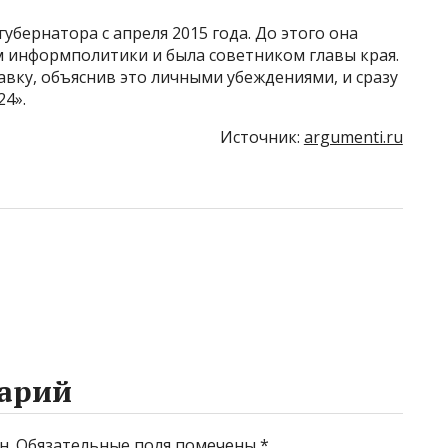
убернатора с апреля 2015 года. До этого она
 информполитики и была советником главы края.
тавку, объяснив это личными убеждениями, и сразу
24».
Источник:
argumenti.ru
арий
н.
Обязательные поля помечены
*