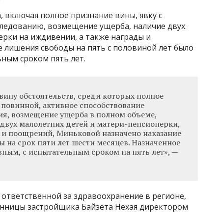
, включая полное признание вины, явку с
следованию, возмещение ущерба, наличие двух
ерки на иждивении, а также награды и
е лишения свободы на пять с половиной лет было
ьным сроком пять лет.
вину обстоятельств, среди которых полное
 повинной, активное способствование
я, возмещение ущерба в полном объеме,
двух малолетних детей и матери-пенсионерки,
д и поощрений, Миньковой назначено наказание
 на срок пяти лет шести месяцев. Назначенное
вным, с испытательным сроком на пять лет», —
и ответственной за здравоохранение в регионе,
енницы застройщика Байзета Нехая директором