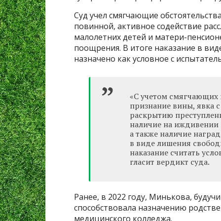
Суд учел смягчающие обстоятельства
повинной, активное содействие рас
малолетних детей и матери-пенсион
поощрения. В итоге наказание в вид
назначено как условное с испытател
«С учетом смягчающих 
признание вины, явка с
раскрытию преступлени
наличие на иждивении 
а также наличие награ
в виде лишения свободы
наказание считать усло
гласит вердикт суда.
Ранее, в 2022 году, Минькова, будуч
способствовала назначению родств
медицинского колледжа.