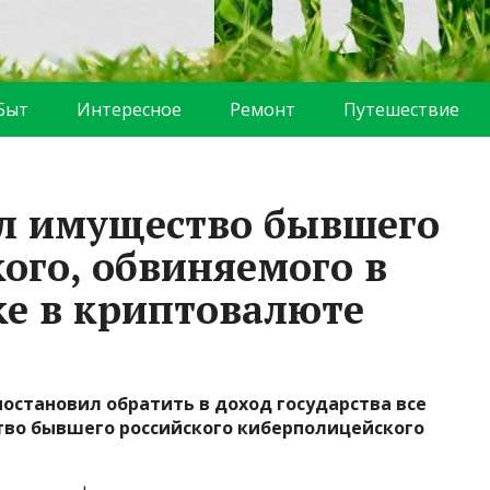
Быт
Интересное
Ремонт
Путешествие
л имущество бывшего
ого, обвиняемого в
ке в криптовалюте
остановил обратить в доход государства все
во бывшего российского киберполицейского