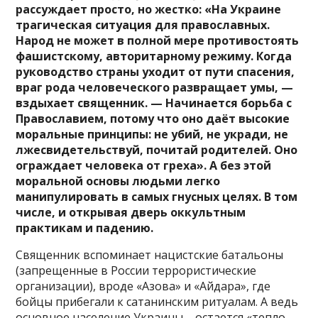
рассуждает просто, но жестко: «На Украине
трагическая ситуация для православных.
Народ не может в полной мере противостоять
фашистскому, авторитарному режиму. Когда
руководство страны уходит от пути спасения,
враг рода человеческого развращает умы, —
вздыхает священник. — Начинается борьба с
Православием, потому что оно даёт высокие
моральные принципы: не убий, не укради, не
лжесвидетельствуй, почитай родителей. Оно
ограждает человека от греха». А без этой
моральной основы людьми легко
манипулировать в самых гнусных целях. В том
числе, и открывая дверь оккультным
практикам и падению.
Священник вспоминает нацистские батальоны
(запрещенные в России террористические
организации), вроде «Азова» и «Айдара», где
бойцы прибегали к сатанинским ритуалам. А ведь
основное население Украины – остается «тепло