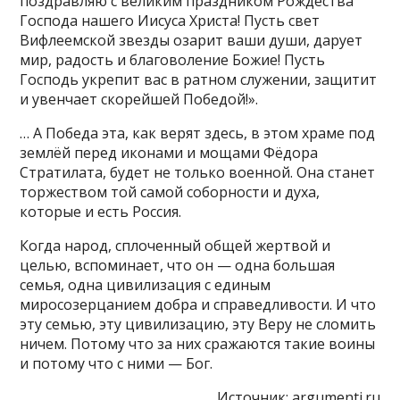
поздравляю с великим праздником Рождества
Господа нашего Иисуса Христа! Пусть свет
Вифлеемской звезды озарит ваши души, дарует
мир, радость и благоволение Божие! Пусть
Господь укрепит вас в ратном служении, защитит
и увенчает скорейшей Победой!».
… А Победа эта, как верят здесь, в этом храме под
землёй перед иконами и мощами Фёдора
Стратилата, будет не только военной. Она станет
торжеством той самой соборности и духа,
которые и есть Россия.
Когда народ, сплоченный общей жертвой и
целью, вспоминает, что он — одна большая
семья, одна цивилизация с единым
миросозерцанием добра и справедливости. И что
эту семью, эту цивилизацию, эту Веру не сломить
ничем. Потому что за них сражаются такие воины
и потому что с ними — Бог.
Источник:
argumenti.ru