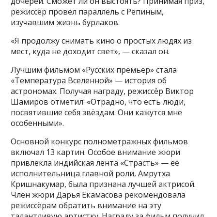
дочерей. Сможет ли он выстоять? Принимая приз,
режиссёр провёл параллель с Репиным,
изучавшим жизнь бурлаков.
«Я продолжу снимать кино о простых людях из
мест, куда не доходит свет», — сказал он.
Лучшим фильмом «Русских премьер» стала
«Температура Вселенной» — история об
астрономах. Получая награду, режиссёр Виктор
Шамиров отметил: «Отрадно, что есть люди,
посвятившие себя звёздам. Они кажутся мне
особенными».
Основной конкурс полнометражных фильмов
включал 13 картин. Особое внимание жюри
привлекла индийская лента «Страсть» — её
исполнительница главной роли, Амрутха
Кришнакумар, была признана лучшей актрисой.
Член жюри Дарья Екамасова рекомендовала
режиссёрам обратить внимание на эту
талантливую артистку. Награду за фильм получил