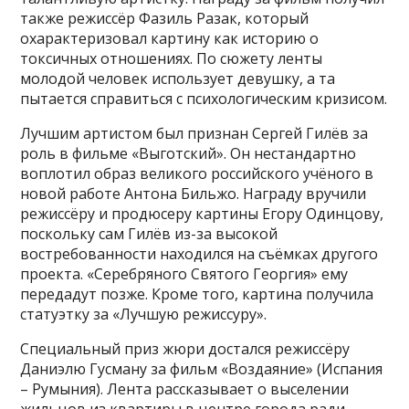
также режиссёр Фазиль Разак, который
охарактеризовал картину как историю о
токсичных отношениях. По сюжету ленты
молодой человек использует девушку, а та
пытается справиться с психологическим кризисом.
Лучшим артистом был признан Сергей Гилёв за
роль в фильме «Выготский». Он нестандартно
воплотил образ великого российского учёного в
новой работе Антона Бильжо. Награду вручили
режиссёру и продюсеру картины Егору Одинцову,
поскольку сам Гилёв из-за высокой
востребованности находился на съёмках другого
проекта. «Серебряного Святого Георгия» ему
передадут позже. Кроме того, картина получила
статуэтку за «Лучшую режиссуру».
Специальный приз жюри достался режиссёру
Даниэлю Гусману за фильм «Воздаяние» (Испания
– Румыния). Лента рассказывает о выселении
жильцов из квартиры в центре города ради