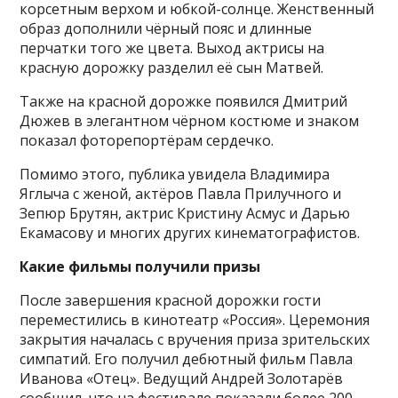
корсетным верхом и юбкой-солнце. Женственный
образ дополнили чёрный пояс и длинные
перчатки того же цвета. Выход актрисы на
красную дорожку разделил её сын Матвей.
Также на красной дорожке появился Дмитрий
Дюжев в элегантном чёрном костюме и знаком
показал фоторепортёрам сердечко.
Помимо этого, публика увидела Владимира
Яглыча с женой, актёров Павла Прилучного и
Зепюр Брутян, актрис Кристину Асмус и Дарью
Екамасову и многих других кинематографистов.
Какие фильмы получили призы
После завершения красной дорожки гости
переместились в кинотеатр «Россия». Церемония
закрытия началась с вручения приза зрительских
симпатий. Его получил дебютный фильм Павла
Иванова «Отец». Ведущий Андрей Золотарёв
сообщил, что на фестивале показали более 200