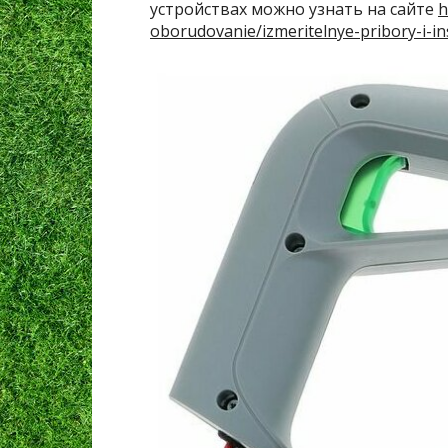
устройствах можно узнать на сайте
h
oborudovanie/izmeritelnye-pribory-i-i