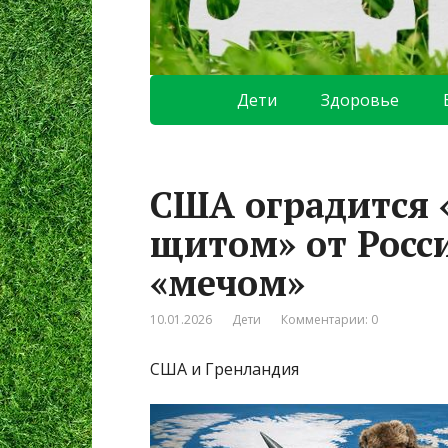
Дети
Здоровье
США оградится 
щитом» от Росс
«мечом»
10.01.2026
Дети
Комментарии: 0
США и Гренландия