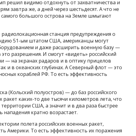
амп решил видимо отдохнуть от захватничества и
рям завтра же, а дней через шестьдесят. А что не
ле самого большого острова на Земле шмыгают
ся радиолокационная станция предупреждения о
андию 51-ым штатом США, американцы могут
борудованием и даже расширить военную базу —
а это разрешения. И смогут «видеть» российский
и — на экранах радаров и в оптику прицелов
так и в океанских глубинах. А Северный флот — это
носных кораблей РФ. То есть эффективность
ка (Кольский полуостров) — до баз российского
х ракет каких-то две тысячи километров лета, что
с территории США, а значит и в два раза быстрее
ть нападения кратно возрастает.
ектории полета российских военных ракет,
ть Америки. То есть эффективность их поражения