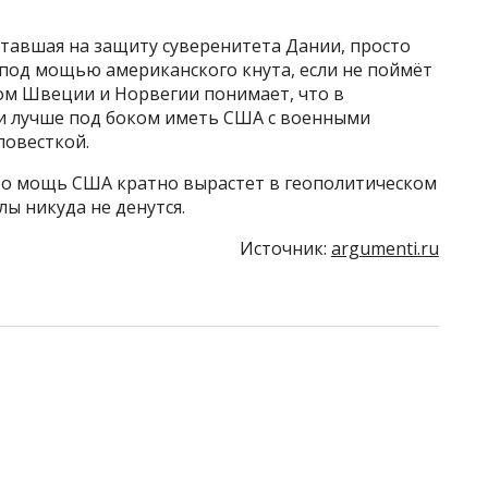
ставшая на защиту суверенитета Дании, просто
я под мощью американского кнута, если не поймёт
мом Швеции и Норвегии понимает, что в
и лучше под боком иметь США с военными
повесткой.
 то мощь США кратно вырастет в геополитическом
ы никуда не денутся.
Источник:
argumenti.ru