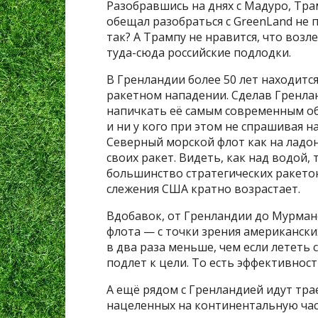
Разобравшись на днях с Мадуро, Тр
обещал разобраться с GreenLand не п
так? А Трампу не нравится, что воз
туда-сюда российские подлодки.
В Гренландии более 50 лет находит
ракетном нападении. Сделав Гренл
напичкать её самым современным о
и ни у кого при этом не спрашивая н
Северный морской флот как на ладон
своих ракет. Видеть, как над водой, 
большинство стратегических ракето
слежения США кратно возрастает.
Вдобавок, от Гренландии до Мурманс
флота — с точки зрения американски
в два раза меньше, чем если лететь 
подлет к цели. То есть эффективнос
А ещё рядом с Гренландией идут тра
нацеленных на континентальную час