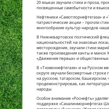
20 языках звучали стихи и проза, п
посвященные самобытности и языко
Нефтяники «Самотлорнефтегаза» и «
патриотические акции – прочли стих
многообразие культур народов наше
В Нижневартовске поэтический фле
национальностей: на знаковых лока
месторождение, звучали стихи марийс
также произведения ханты и манси.
«Движения первых» и общественных
В «Тюменнефтегазе» и на Русском 
округе звучали бессмертные строки
на русском, татарском, башкирском,
продемонстрировав, как литератур
народы.
Особое внимание «Роснефть» уделяе
поддержке «Сахалинморнефтегаз-Шел