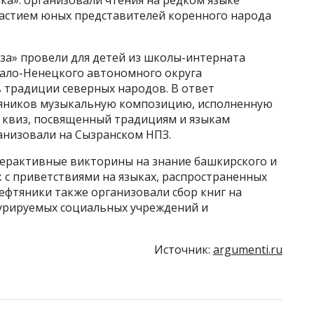
ка»: организовали чтения на редком языке
частием юных представителей коренного народа
за» провели для детей из школы-интерната
ало-Ненецкого автономного округа
 традиции северных народов. В ответ
яников музыкальную композицию, исполненную
 квиз, посвященный традициям и языкам
анизовали на Сызранском НПЗ.
ерактивные викторины на знание башкирского и
к с приветствиями на языках, распространенных
ефтяники также организовали сбор книг на
курируемых социальных учреждений и
Источник:
argumenti.ru