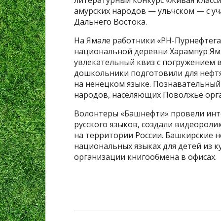
литературный конкурс «Живая класси
амурских народов — ульчском — с у
Дальнего Востока.
На Ямале работники «РН-Пурнефтега
национальной деревни Харампур Ям
увлекательный квиз с погружением в
дошкольники подготовили для нефт
на ненецком языке. Познавательный
народов, населяющих Поволжье орг
Волонтеры «Башнефти» провели инт
русского языков, создали видеороли
на территории России. Башкирские н
национальных языках для детей из 
организации книгообмена в офисах.