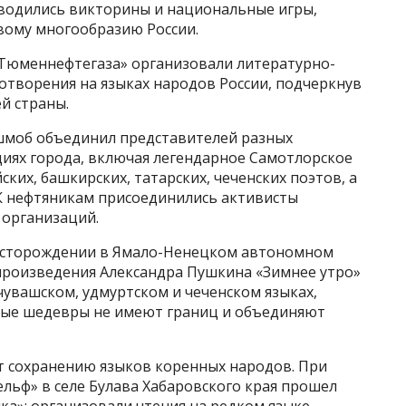
роводились викторины и национальные игры,
вому многообразию России.
Тюменнефтегаза» организовали литературно-
отворения на языках народов России, подчеркнув
й страны.
шмоб объединил представителей разных
циях города, включая легендарное Самотлорское
ких, башкирских, татарских, чеченских поэтов, а
 К нефтяникам присоединились активисты
 организаций.
месторождении в Ямало-Ненецком автономном
 произведения Александра Пушкина «Зимнее утро»
 чувашском, удмуртском и чеченском языках,
ные шедевры не имеют границ и объединяют
т сохранению языков коренных народов. При
ьф» в селе Булава Хабаровского края прошел