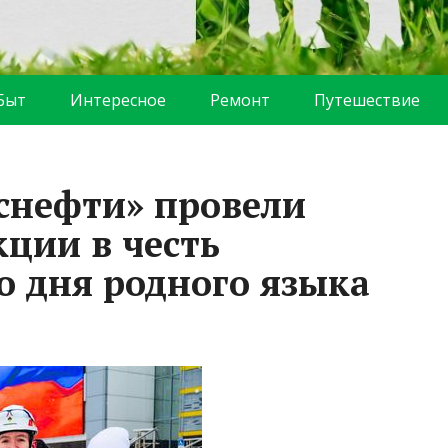
Быт
Интересное
Ремонт
Путешествие
снефти» провели
кции в честь
 дня родного языка