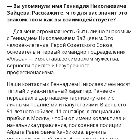
— Вы упомянули имя Геннадия Николаевича
Зайцева. Расскажите, что для вас значит это
знакомство и как вы взаимодействуете?
— Для меня огромная честь быть лично знакомым
с Геннадием Николаевичем Зайцевым. Это
человек-легенда, Герой Советского Союза,
основатель и первый командир подразделения
«Альфа» — имя, ставшее символом мужества,
верности присяге и безупречного
профессионализма.
Наши контакты с Геннадием Николаевичем носят
тёплый и уважительный характер. Ранее он
передавал в дар нашему гарнизону книги с
личными подписями и напутствиями. В день его
91-летнего юбилея, 11 сентября, я специально
прибыл в Москву, чтобы от имени коллектива и
начальника управления, полковника полиции
Айрата Равиловича Ханбикова, вручить
поздравительный адрес. Этот визит ещё раз