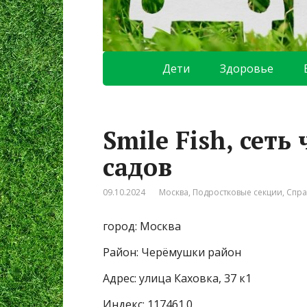
Дети
Здоровье
Smile Fish, сеть
садов
09.10.2024
Москва
,
Подростковые секции
,
Спра
город: Москва
Район: Черёмушки район
Адрес: улица Каховка, 37 к1
Индекс: 117461.0