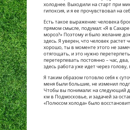
холоднее. Выходили на старт при мин
гипоксия, и я ее прочувствовал на се
Есть такое выражение: человека броса
прямом смысле, подумал: «Я в Сахаре
мороз?» Поэтому и было желание дока
здесь. Я уверен, что человек растет 
хорошо, ты в моменте этого не замеч
отягощать, и это нужно перетерпеть
перетерпевать постоянно – час, два, 
здесь работа уже идет через голову,
Я таким образом готовлю себя к суто
меня были большие, не изменил подго
Чтобы вы понимали: на следующий д
км в Подмосковье, и задачей за ост
«Полюсом холода» было восстановить