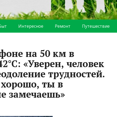
Быт
Интересное
Ремонт
Путешествие
фоне на 50 км в
2°C: «Уверен, человек
еодоление трудностей.
 хорошо, ты в
не замечаешь»