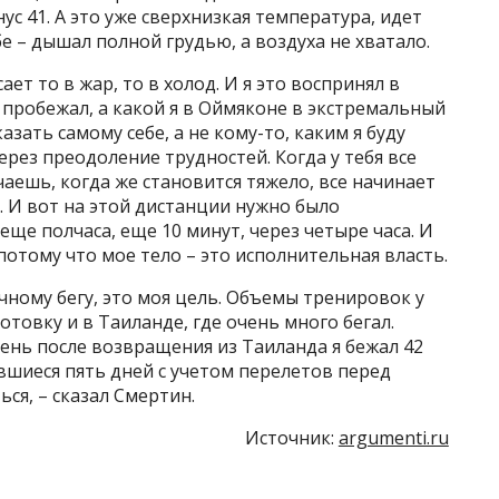
ус 41. А это уже сверхнизкая температура, идет
бе – дышал полной грудью, а воздуха не хватало.
ет то в жар, то в холод. И я это воспринял в
 пробежал, а какой я в Оймяконе в экстремальный
зать самому себе, а не кому-то, каким я буду
через преодоление трудностей. Когда у тебя все
аешь, когда же становится тяжело, все начинает
. И вот на этой дистанции нужно было
еще полчаса, еще 10 минут, через четыре часа. И
 потому что мое тело – это исполнительная власть.
чному бегу, это моя цель. Объемы тренировок у
товку и в Таиланде, где очень много бегал.
ень после возвращения из Таиланда я бежал 42
авшиеся пять дней с учетом перелетов перед
ся, – сказал Смертин.
Источник:
argumenti.ru