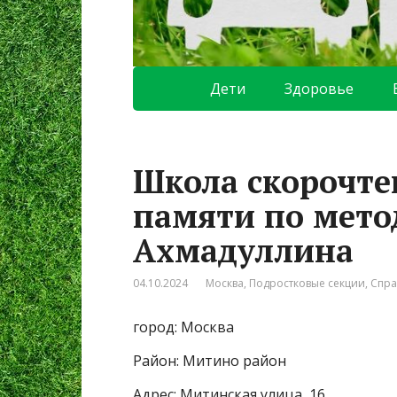
Дети
Здоровье
Школа скорочте
памяти по мет
Ахмадуллина
04.10.2024
Москва
,
Подростковые секции
,
Спра
город: Москва
Район: Митино район
Адрес: Митинская улица, 16