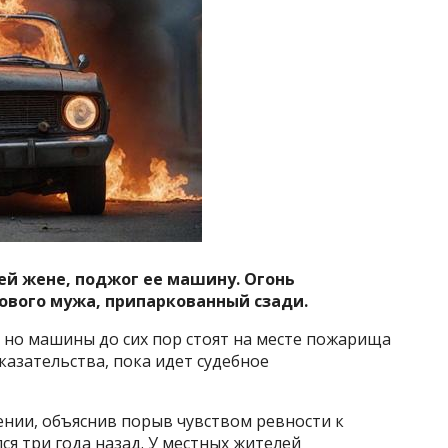
й жене, поджог ее машину. Огонь
нового мужа, припаркованный сзади.
, но машины до сих пор стоят на месте пожарища
оказательства, пока идет судебное
ении, объяснив порыв чувством ревности к
ся три года назад. У местных жителей