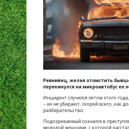
Ревнивец, желая отомстить бывше
перекинулся на микроавтобус ее 
Инцидент случился летом этого года
– их не убирают, скорей всего, как д
разбирательство.
Подозреваемый сознался в преступл
молодой женщине, с которой расстал