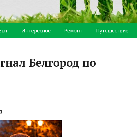
Быт
Интересное
Ремонт
Путешествие
гнал Белгород по
и