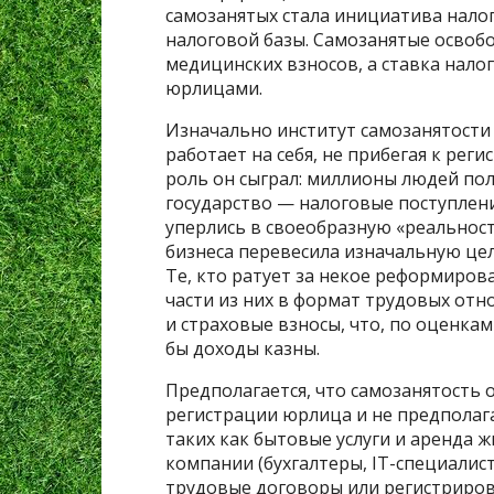
самозанятых стала инициатива нало
налоговой базы. Самозанятые освоб
медицинских взносов, а ставка налог
юрлицами.
Изначально институт самозанятости 
работает на себя, не прибегая к рег
роль он сыграл: миллионы людей по
государство — налоговые поступлени
уперлись в своеобразную «реальност
бизнеса перевесила изначальную це
Те, кто ратует за некое реформиров
части из них в формат трудовых от
и страховые взносы, что, по оценка
бы доходы казны.
Предполагается, что самозанятость о
регистрации юрлица и не предполаг
таких как бытовые услуги и аренда 
компании (бухгалтеры, IT-специалист
трудовые договоры или регистриров