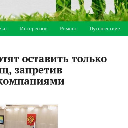
Быт
Интересное
Ремонт
Путешествие
тят оставить только
ц, запретив
 компаниями