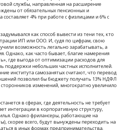
говой службы, направленная на расширение
ождены от обязательных пенсионных и
а составляет 4% при работе с физлицами и 6% с
задумывался как способ вывести из тени тех, кто
истрации ИП или ООО. И, судя по цифрам, свою
лучили возможность легально зарабатывать, а
я. Однако, как часто бывает, благие намерения
ь», где выгода от оптимизации расходов для
ль поддержки небольших частных исполнителей.
ание института самозанятых считают, что перевод
ношений позволил бы бюджету получать 13% НДФЛ
м сторонников изменений, многократно увеличило
станется в сферах, где деятельность не требует
ает интеграции в корпоративную структуру,
жилья. Однако фрилансеры, работающие на
ы), скорее всего, будут вынуждены переходить на
аться в иных формах предпринимательства.