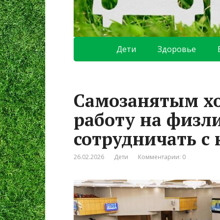
Дети
Здоровье
Самозанятым хо
работу на физли
сотрудничать с
26.02.2026
Дети
Комментарии: 0