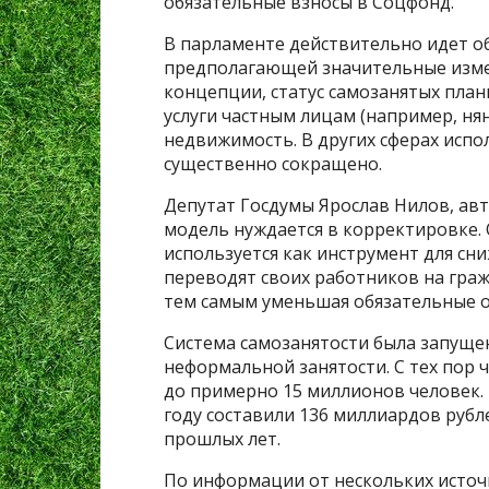
обязательные взносы в Соцфонд.
В парламенте действительно идет о
предполагающей значительные измен
концепции, статус самозанятых план
услуги частным лицам (например, нян
недвижимость. В других сферах исп
существенно сокращено.
Депутат Госдумы Ярослав Нилов, ав
модель нуждается в корректировке. 
используется как инструмент для сн
переводят своих работников на гра
тем самым уменьшая обязательные о
Система самозанятости была запущен
неформальной занятости. С тех пор
до примерно 15 миллионов человек. 
году составили 136 миллиардов рубл
прошлых лет.
По информации от нескольких источ