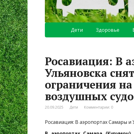
Дети
Здоровье
Росавиация: В 
Ульяновска сня
ограничения на
воздушных судо
20.09.2025
Дети
Комментарии: 0
Росавиация: В аэропортах Самары и
В аэропортах Самара (Курумоч)