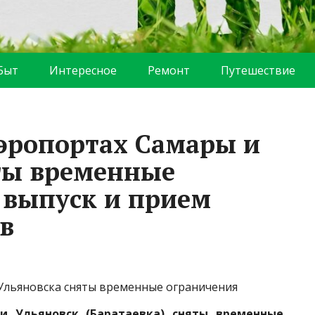
Быт
Интересное
Ремонт
Путешествие
аэропортах Самары и
ты временные
 выпуск и прием
в
 Ульяновска сняты временные ограничения
 и Ульяновск (Баратаевка) сняты временные