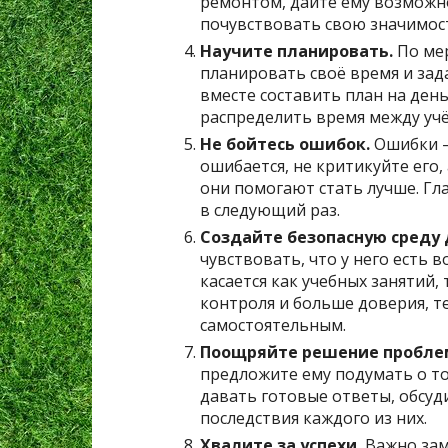
ремонтом, дайте ему возможно
почувствовать свою значимос
Научите планировать.
По мер
планировать своё время и зад
вместе составить план на день
распределить время между учё
Не бойтесь ошибок.
Ошибки —
ошибается, не критикуйте его,
они помогают стать лучше. Гл
в следующий раз.
Создайте безопасную среду 
чувствовать, что у него есть 
касается как учебных занятий,
контроля и больше доверия, т
самостоятельным.
Поощряйте решение пробле
предложите ему подумать о то
давать готовые ответы, обсу
последствия каждого из них.
Хвалите за успехи.
Важно зам