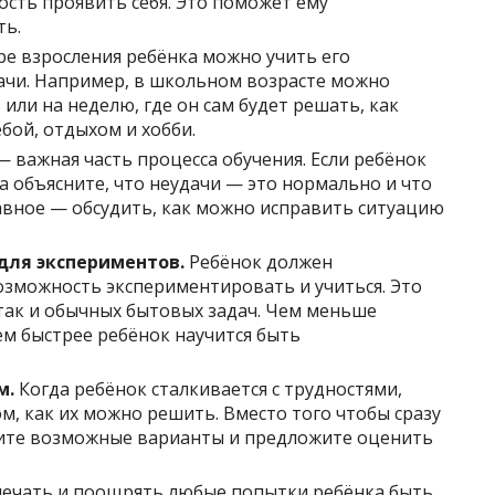
сть проявить себя. Это поможет ему
ть.
е взросления ребёнка можно учить его
ачи. Например, в школьном возрасте можно
 или на неделю, где он сам будет решать, как
бой, отдыхом и хобби.
 важная часть процесса обучения. Если ребёнок
 а объясните, что неудачи — это нормально и что
авное — обсудить, как можно исправить ситуацию
для экспериментов.
Ребёнок должен
возможность экспериментировать и учиться. Это
 так и обычных бытовых задач. Чем меньше
ем быстрее ребёнок научится быть
м.
Когда ребёнок сталкивается с трудностями,
м, как их можно решить. Вместо того чтобы сразу
дите возможные варианты и предложите оценить
ечать и поощрять любые попытки ребёнка быть