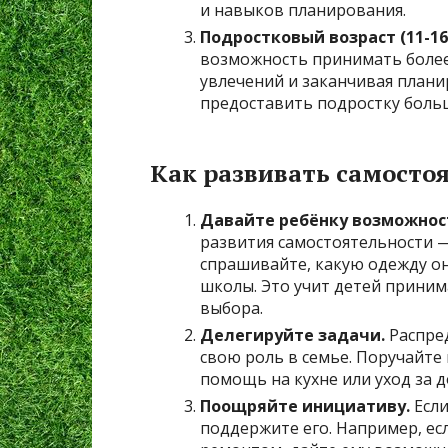
и навыков планирования.
Подростковый возраст (11-16
возможность принимать более
увлечений и заканчивая план
предоставить подростку больш
Как развивать самостоя
Давайте ребёнку возможнос
развития самостоятельности —
спрашивайте, какую одежду он 
школы. Это учит детей приним
выбора.
Делегируйте задачи.
Распред
свою роль в семье. Поручайте 
помощь на кухне или уход за
Поощряйте инициативу.
Если
поддержите его. Например, есл