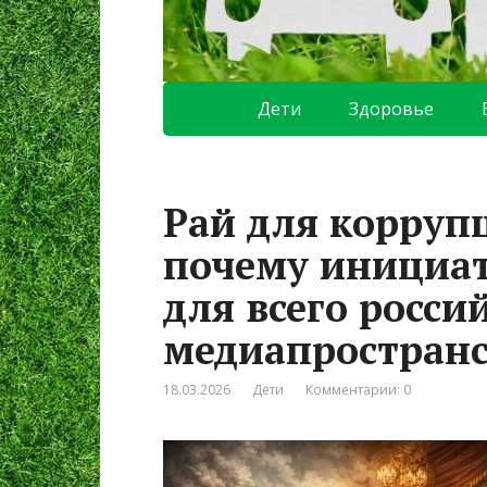
Дети
Здоровье
Рай для коррупц
почему инициат
для всего росси
медиапространс
18.03.2026
Дети
Комментарии: 0