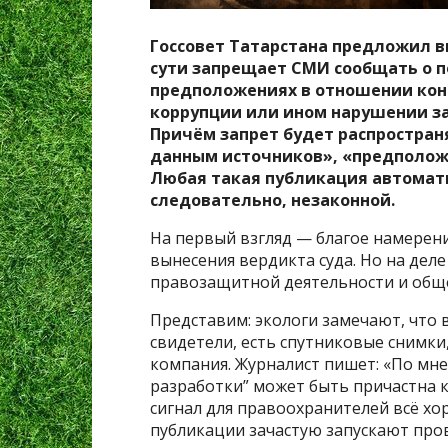
Госсовет Татарстана предложил в
сути запрещает СМИ сообщать о п
предположениях в отношении кон
коррупции или ином нарушении зак
Причём запрет будет распростран
данным источников», «предполож
Любая такая публикация автомати
следовательно, незаконной.
На первый взгляд — благое намерени
вынесения вердикта суда. Но на деле
правозащитной деятельности и обще
Представим: экологи замечают, что 
свидетели, есть спутниковые снимки,
компания. Журналист пишет: «По мн
разработки” может быть причастна к
сигнал для правоохранителей всё х
публикации зачастую запускают про