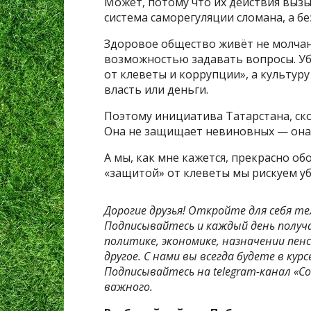
Может, потому что их действия выз
система саморегуляции сломана, а б
Здоровое общество живёт не молчан
возможностью задавать вопросы. Уб
от клеветы и коррупции», а культуру
власть или деньги.
Поэтому инициатива Татарстана, ско
Она не защищает невиновных — она
А мы, как мне кажется, прекрасно об
«защитой» от клеветы мы рискуем у
Дорогие друзья! Откройте для себя те
Подписывайтесь и каждый день получ
политике, экономике, назначении пенс
другое. С нами вы всегда будете в ку
Подписывайтесь на telegram-канал «Со
важного.