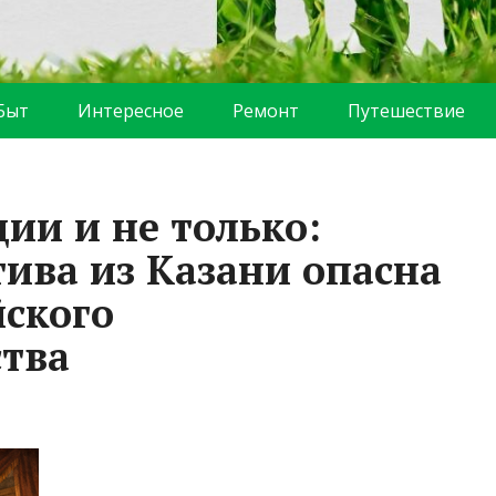
Быт
Интересное
Ремонт
Путешествие
ии и не только:
ива из Казани опасна
йского
тва