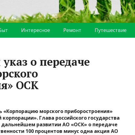
Быт
Интересное
Ремонт
Путешествие
указ о передаче
рского
ия» ОСК
ь «Корпорацию морского приборостроения»
й корпорации».
Глава российского государства
О дальнейшем развитии АО «ОСК» о передаче
венности 100 процентов минус одна акция АО