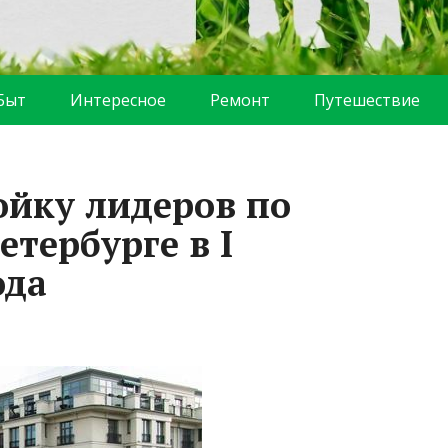
Быт
Интересное
Ремонт
Путешествие
ойку лидеров по
етербурге в I
ода