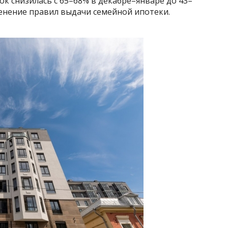
лок снизилась с 65–68% в декабре–январе до 43–
енение правил выдачи семейной ипотеки.