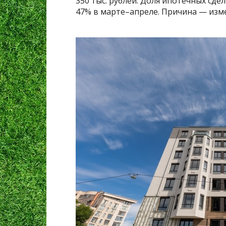
350 тыс. рублей. Доля ипотечных сде
47% в марте–апреле. Причина — изм