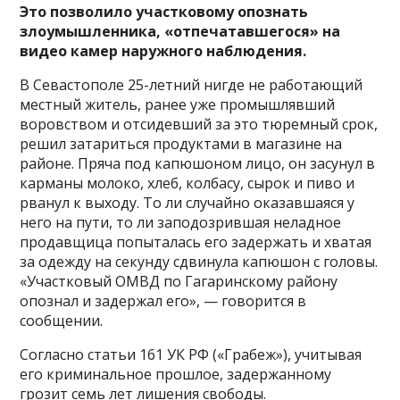
Это позволило участковому опознать
злоумышленника, «отпечатавшегося» на
видео камер наружного наблюдения.
В Севастополе 25-летний нигде не работающий
местный житель, ранее уже промышлявший
воровством и отсидевший за это тюремный срок,
решил затариться продуктами в магазине на
районе. Пряча под капюшоном лицо, он засунул в
карманы молоко, хлеб, колбасу, сырок и пиво и
рванул к выходу. То ли случайно оказавшаяся у
него на пути, то ли заподозрившая неладное
продавщица попыталась его задержать и хватая
за одежду на секунду сдвинула капюшон с головы.
«Участковый ОМВД по Гагаринскому району
опознал и задержал его», — говорится в
сообщении.
Согласно статьи 161 УК РФ («Грабеж»), учитывая
его криминальное прошлое, задержанному
грозит семь лет лишения свободы.