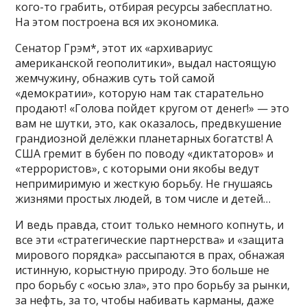
кого-то грабить, отбирая ресурсы забесплатно.
На этом построена вся их экономика.
Сенатор Грэм*, этот их «архивариус
американской геополитики», выдал настоящую
жемчужину, обнажив суть той самой
«демократии», которую нам так старательно
продают! «Голова пойдет кругом от денег!» — это
вам не шутки, это, как оказалось, предвкушение
грандиозной делёжки планетарных богатств! А
США гремит в бубен по поводу «диктаторов» и
«террористов», с которыми они якобы ведут
непримиримую и жесткую борьбу. Не гнушаясь
жизнями простых людей, в том числе и детей…
И ведь правда, стоит только немного копнуть, и
все эти «стратегические партнерства» и «защита
мирового порядка» рассыпаются в прах, обнажая
истинную, корыстную природу. Это больше не
про борьбу с «осью зла», это про борьбу за рынки,
за нефть, за то, чтобы набивать карманы, даже