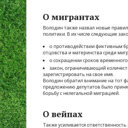
О мигрантах
Володин также назвал новые правил
политики. В их числе следующие зак
о противодействии фиктивным бр
отцовства и материнства среди миг
о сокращении сроков временного
закон, ограничивающий количест
зарегистрировать на свое имя.
Володин обратил внимание на тот фак
предложению депутатов было принят
борьбу с нелегальной миграцией.
О вейпах
Также усиливается ответственность 