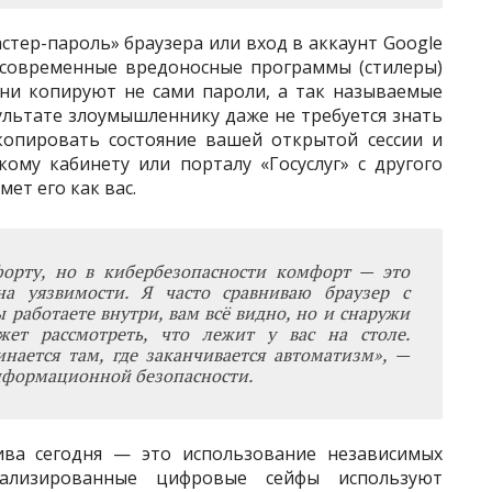
тер-пароль» браузера или вход в аккаунт Google
современные вредоносные программы (стилеры)
Они копируют не сами пароли, а так называемые
ультате злоумышленнику даже не требуется знать
опировать состояние вашей открытой сессии и
ому кабинету или порталу «Госуслуг» с другого
ет его как вас.
рту, но в кибербезопасности комфорт — это
она уязвимости. Я часто сравниваю браузер с
работаете внутри, вам всё видно, но и снаружи
ет рассмотреть, что лежит у вас на столе.
нается там, где заканчивается автоматизм», —
информационной безопасности.
ива сегодня — это использование независимых
иализированные цифровые сейфы используют