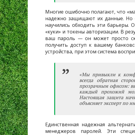
Многие ошибочно полагают, что «мас
надежно защищают их данные. Но 
научились обходить эти барьеры. 
«куки» и токены авторизации. В рез
ваш пароль — он может просто ск
получить доступ к вашему банковск
устройства, при этом система восприм
«Мы привыкли к комфо
всегда обратная стор
прозрачным офисом: вы 
каждый прохожий мож
Настоящая защита начи
объясняет эксперт по 
Единственная надежная альтернат
менеджеров паролей. Эти спец