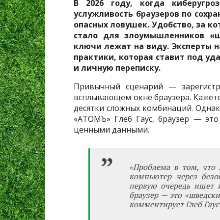
В 2026 году, когда киберугро
услужливость браузеров по сохра
опасных ловушек. Удобство, за к
стало для злоумышленников «ш
ключи лежат на виду. Эксперты н
практики, которая ставит под уд
и личную переписку.
Привычный сценарий — зарегистр
всплывающем окне браузера. Кажется
десятки сложных комбинаций. Однак
«АТОМЪ» Глеб Гаус, браузер — это
ценными данными.
«Проблема в том, что
компьютер через безо
первую очередь ищет 
браузер — это «шведски
комментирует Глеб Гаус