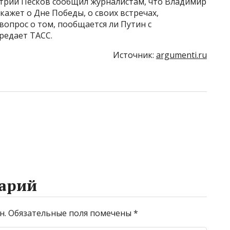
трий Песков сообщил журналистам, что Владимир
ажет о Дне Победы, о своих встречах,
вопрос о том, пообщается ли Путин с
редает ТАСС.
Источник:
argumenti.ru
арий
н.
Обязательные поля помечены
*