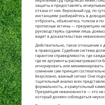
Верховный суд предписал нижестоя
защиты и предоставлять исчерпыва
отказа от них. Верховный суд, по су
инстанциям: разбирайтесь в доводах
отбросить, объяснитесь толком и по
прописные истины — презумпцию нев
руководствуясь одними лишь домысл
видят в доказательствах невиновнос
Действительно, такое отношение к
в правосудие. Судебная система дол
гарантом справедливости, где кажд
где ее аргументы рассматриваются б
игнорировать или минимизировать з
сомнение сам принцип состязательно
безусловно, важный сигнал. Они под
тщательный анализ всех представле
формальность, а краеугольный каме
Презумпция невиновности — это не 
который должен соблюдаться неукос