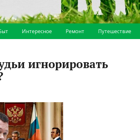
Быт
Интересное
Ремонт
Путешествие
судьи игнорировать
?