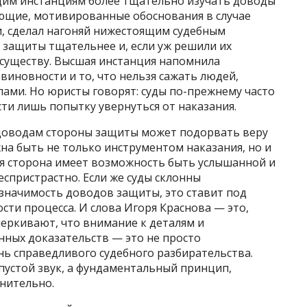
щим инстанциям более тщательно изучать доводы
ющие, мотивированные обоснования в случае
ти, сделал нагоняй нижестоящим судебным
 защиты тщательнее и, если уж решили их
 существу. Высшая инстанция напомнила
иновности и то, что нельзя сажать людей,
ами. Но юристы говорят: суды по-прежнему часто
ти лишь попытку увернуться от наказания.
 доводам стороны защиты может подорвать веру
жна быть не только инструментом наказания, но и
ая сторона имеет возможность быть услышанной и
еспристрастно. Если же суды склонны
начимость доводов защиты, это ставит под
сти процесса. И слова Игоря Краснова — это,
черкивают, что внимание к деталям и
нных доказательств — это не просто
нь справедливого судебного разбирательства.
пустой звук, а фундаментальный принцип,
нительно.