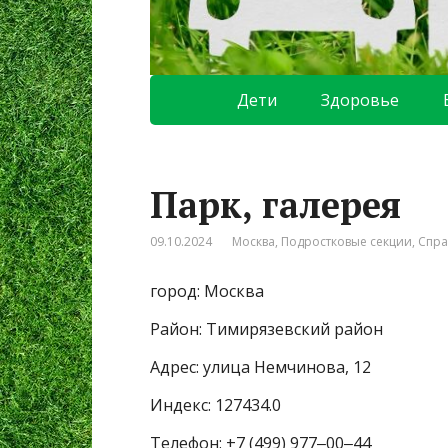
Дети
Здоровье
Парк, галерея
09.10.2024
Москва
,
Подростковые секции
,
Спра
город: Москва
Район: Тимирязевский район
Адрес: улица Немчинова, 12
Индекс: 127434.0
Телефон: +7 (499) 977‒00‒44