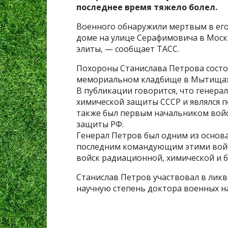
последнее время тяжело болел.
Военного обнаружили мертвым в его
доме на улице Серафимовича в Моск
элиты, — сообщает ТАСС.
Похороны Станислава Петрова состо
мемориальном кладбище в Мытищах
В публикации говорится, что генера
химической защиты СССР и являлся 
также был первым начальником войс
защиты РФ.
Генерал Петров был одним из основа
последним командующим этими войс
войск радиационной, химической и 
Станислав Петров участвовал в лик
научную степень доктора военных н