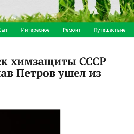
Быт
Интересное
Ремонт
Путешествие
ск химзащиты СССР
лав Петров ушел из