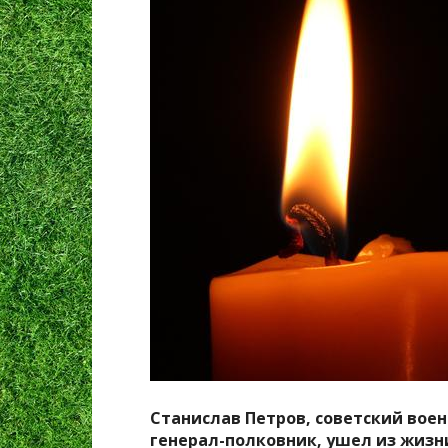
Станислав Петров, советский вое
генерал-полковник, ушел из жизни 