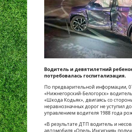
Водитель и девятилетний ребенок
потребовалась госпитализация.
По предварительной информации, 07.
«Нижнегорский-Белогорск» водитель
«Шкода Кодьяк», двигаясь со сторон
неравнозначных дорог не уступил д
управлением водителя 1988 года рож
«В результате ДТП водитель и несо
автомобиля «Опель Инсигния» получ