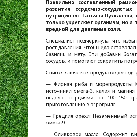
Правильно составленный раци
развития сердечно-сосудистых
нутрициолог Татьяна Пухкалова, 
только укрепляет организм, но и
вредной для давления соли.
Специалист подчеркнула, что избы
рост давления. Чтобы еда оставалас
базилик и мяту. Эти добавки бога
сосудов, и помогают сократить потре
Список ключевых продуктов для здо
— Жирная рыба и морепродукты: К
источники омега-3, калия и магния
неделю порциями по 100–150 гр
приготовлению в аэрогриле.
— Грецкие орехи: Незаменимый ис
омега-9.
— Оливковое масло: Содержит вит