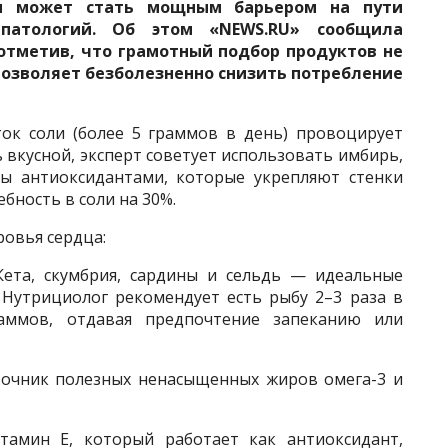
он может стать мощным барьером на пути
 патологий. Об этом «NEWS.RU» сообщила
отметив, что грамотный подбор продуктов не
 позволяет безболезненно снизить потребление
ток соли (более 5 граммов в день) провоцирует
ь вкусной, эксперт советует использовать имбирь,
ты антиоксидантами, которые укрепляют стенки
бность в соли на 30%.
ровья сердца:
ета, скумбрия, сардины и сельдь — идеальные
. Нутрициолог рекомендует есть рыбу 2–3 раза в
аммов, отдавая предпочтение запеканию или
точник полезных ненасыщенных жиров омега-3 и
амин Е, который работает как антиоксидант,