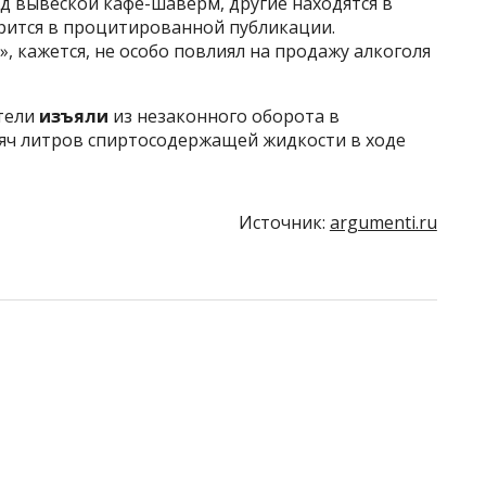
д вывеской кафе-шаверм, другие находятся в
орится в процитированной публикации.
», кажется, не особо повлиял на продажу алкоголя
тели
изъяли
из незаконного оборота в
сяч литров спиртосодержащей жидкости в ходе
Источник:
argumenti.ru